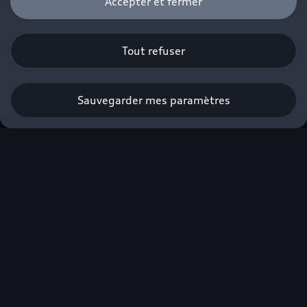
Accepter et fermer
Tout refuser
Sauvegarder mes paramètres
Nouvelle Audi Q3 e-
hybrid
À partir de 490€/mois avec apport⁽¹⁾.
Profiter de l’offre