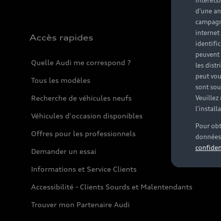
intérêts
d'une an
campagne
internet
Accès rapides
identifi
peuvent 
Quelle Audi me correspond ?
les dist
peut vou
Tous les modèles
sont souv
Recherche de véhicules neufs
Veuillez
l'instal
Véhicules d'occasion disponibles
Pour obt
Offres pour les professionnels
données 
confiden
Demander un essai
Informations et Service Clients
Accessibilité - Clients Sourds et Malentendants
Trouver mon Partenaire Audi