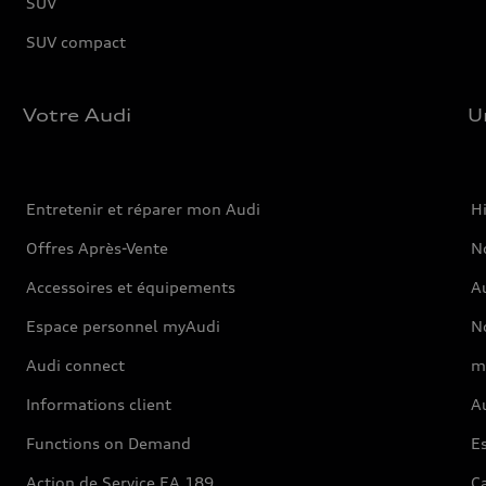
SUV
SUV compact
Votre Audi
U
Entretenir et réparer mon Audi
Hi
Offres Après-Vente
No
Accessoires et équipements
A
Espace personnel myAudi
N
Audi connect
m
Informations client
Au
Functions on Demand
Es
Action de Service EA 189
Ca