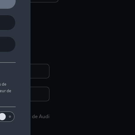
s de
teur de
des événements de Audi