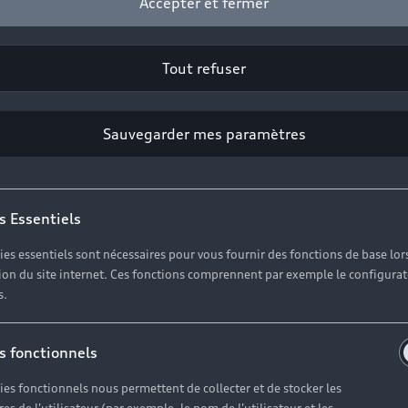
Accepter et fermer
Tout refuser
Professionnel
Sauvegarder mes paramètres
Prénom*
s Essentiels
Téléphone*
ies essentiels sont nécessaires pour vous fournir des fonctions de base lor
ation du site internet. Ces fonctions comprennent par exemple le configura
s.
l’actualité, des offres commerciales et des invitations à 
s fonctionnels
ies fonctionnels nous permettent de collecter et de stocker les