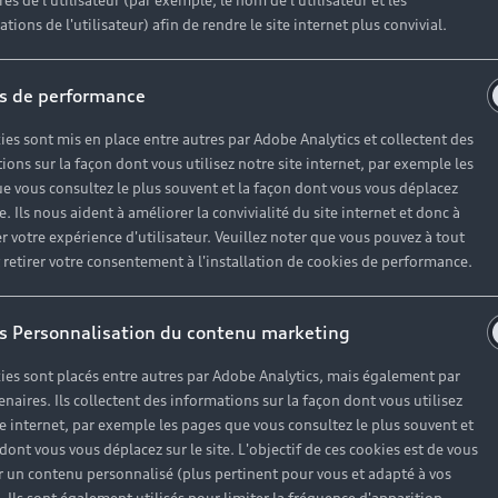
es de l'utilisateur (par exemple, le nom de l'utilisateur et les
e the newsletter.
tions de l'utilisateur) afin de rendre le site internet plus convivial.
s de performance
Envoyer
ies sont mis en place entre autres par Adobe Analytics et collectent des
ions sur la façon dont vous utilisez notre site internet, par exemple les
e vous consultez le plus souvent et la façon dont vous vous déplacez
ses partenaires**, des offres commerciales y compris des offres personnalisées en fonction
te. Ils nous aident à améliorer la convivialité du site internet et donc à
r votre expérience d'utilisateur. Veuillez noter que vous pouvez à tout
du réseau agréé de Volkswagen Group France et les établissements qui permettent le fin
etirer votre consentement à l'installation de cookies de performance.
nt, traite les données à caractère personnel recueillies dans ce formulaire pour répondre 
que, si vous y avez consenti, pour vous envoyer nos offres commerciales et nos actualités
s Personnalisation du contenu marketing
ur exercer vos droits, veuillez consulter notre
politique de confidentialité
.
ies sont placés entre autres par Adobe Analytics, mais également par
enaires. Ils collectent des informations sur la façon dont vous utilisez
te internet, par exemple les pages que vous consultez le plus souvent et
 dont vous vous déplacez sur le site. L'objectif de ces cookies est de vous
 un contenu personnalisé (plus pertinent pour vous et adapté à vos