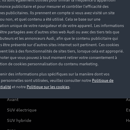
). Ils sont également utilisés pour limiter la fréquence d'apparition
nonce publicitaire et pour mesurer et contrôler l'efficacité des
s publicitaires. Ils prennent en compte si vous avez visité un site
 ou non, et quel contenu a été utilisé. Cela se base sur une
Modèles
A
cation unique de votre navigateur et de votre appareil. Les informations
être partagées avec d'autres sites web Audi ou avec des tiers tels que
ributeurs et les annonceurs Audi, afin que le contenu publicitaire qui
s être présenté sur d'autres sites internet soit pertinent. Ces cookies
Électrique
O
ent liés à des fonctionnalités de sites tiers, lorsque cela est approprié.
 noter que vous pouvez à tout moment retirer votre consentement à
Hybride rechargeable
C
lation de cookies personnalisation du contenu marketing.
Citadine
Ré
enir des informations plus spécifiques sur la manière dont vos
Compacte
F
personnelles sont utilisées, veuillez consulter notre
Politique de
tialité
et notre
Politique sur les cookies
.
Berline
G
Avant
Au
SUV électrique
Es
SUV hybride
H