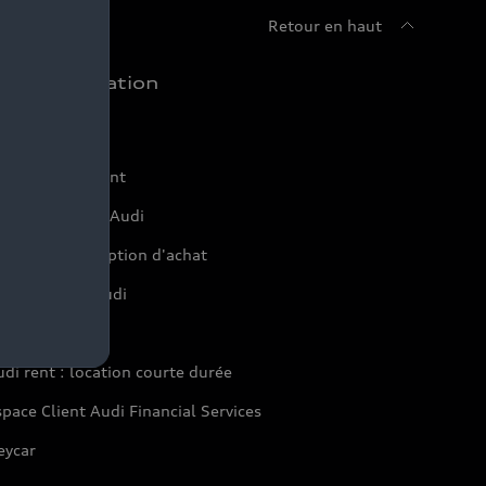
Retour en haut
chat et location
ffres du moment
onfigurer mon Audi
servation et option d'achat
inancer mon Audi
aranties Audi
di rent : location courte durée
pace Client Audi Financial Services
eycar